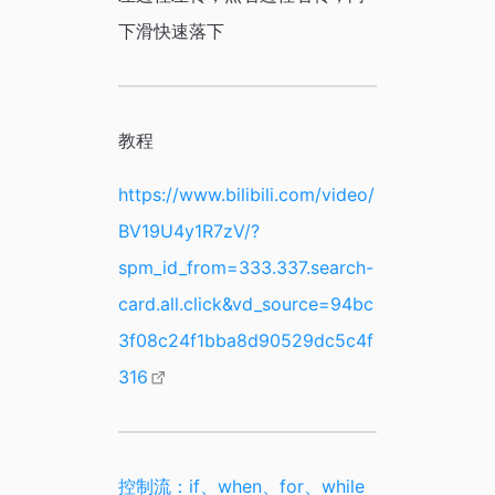
下滑快速落下
教程
https://www.bilibili.com/video/
BV19U4y1R7zV/?
spm_id_from=333.337.search-
card.all.click&vd_source=94bc
3f08c24f1bba8d90529dc5c4f
316
控制流：if、when、for、while