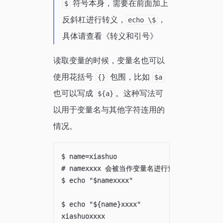
符号本身，需要在前面加上
$
反斜杠进行转义，
，
echo \$
具体请查看《转义和引号》
读取变量的时候，变量名也可以
使用花括号
包围，比如
{}
$a
也可以写成
。这种写法可
${a}
以用于变量名与其他字符连用的
情况。
$ name=xiashuo

# namexxxx 会被当作变量名进行查找，没有找到
$ echo "$namexxxx"

$ echo "${name}xxxx"
