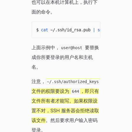
也可以在本机计算机上，执行下
面的命令。
$ 
cat
 ~/.ssh/id_rsa.pub 
|
ssh
 user@host 
上面示例中，
要替换
user@host
成你所要登录的用户名和主机
名。
注意，
~/.ssh/authorized_keys
文件的权限要设为
，即只有
644
文件所有者才能写。如果权限设
置不对，SSH 服务器会拒绝读取
该文件
。然后要求用户输入密码
登录。