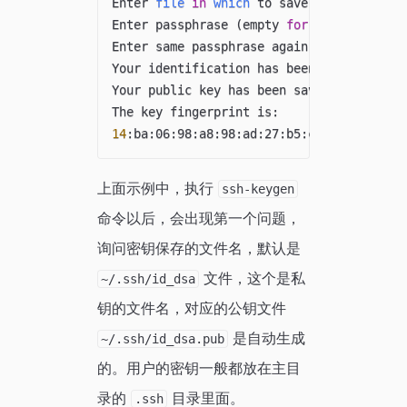
Enter 
file
in
which
 to save the key 
(
/ho
Enter passphrase 
(
empty 
for
 no passphras
Enter same passphrase again: ********

Your identification has been saved 
in
 /h
Your public key has been saved 
in
 /home/
14
上面示例中，执行
ssh-keygen
命令以后，会出现第一个问题，
询问密钥保存的文件名，默认是
文件，这个是私
~/.ssh/id_dsa
钥的文件名，对应的公钥文件
是自动生成
~/.ssh/id_dsa.pub
的。用户的密钥一般都放在主目
录的
目录里面。
.ssh