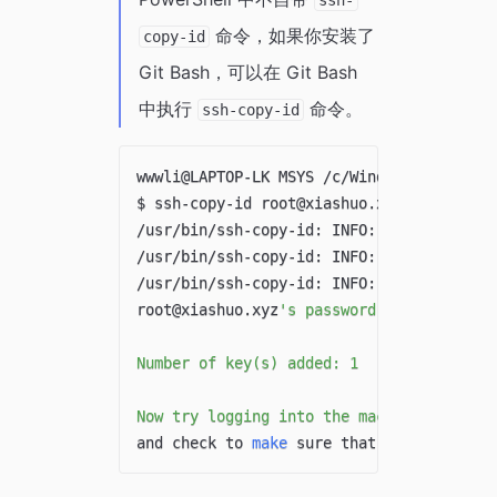
命令，如果你安装了
copy-id
Git Bash，可以在 Git Bash
中执行
命令。
ssh-copy-id
wwwli@LAPTOP-LK MSYS /c/Windows/system32

$ ssh-copy-id root@xiashuo.xyz

/usr/bin/ssh-copy-id: INFO: Source of ke
/usr/bin/ssh-copy-id: INFO: attempting t
/usr/bin/ssh-copy-id: INFO: 
1
 key
(
s
)
 rem
root@xiashuo.xyz
's password:

Number of key(s) added: 1

Now try logging into the machine, with: 
and check to 
make
 sure that only the key