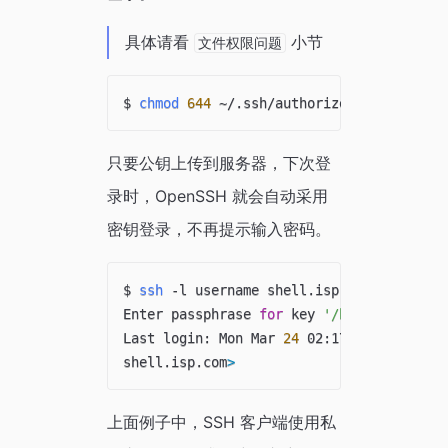
具体请看
小节
文件权限问题
$ 
chmod
644
只要公钥上传到服务器，下次登
录时，OpenSSH 就会自动采用
密钥登录，不再提示输入密码。
$ 
ssh
 -l username shell.isp.com

Enter passphrase 
for
 key 
'/home/you/.ssh
Last login: Mon Mar 
24
 02:17:27 
2014
 fro
shell.isp.com
>
上面例子中，SSH 客户端使用私