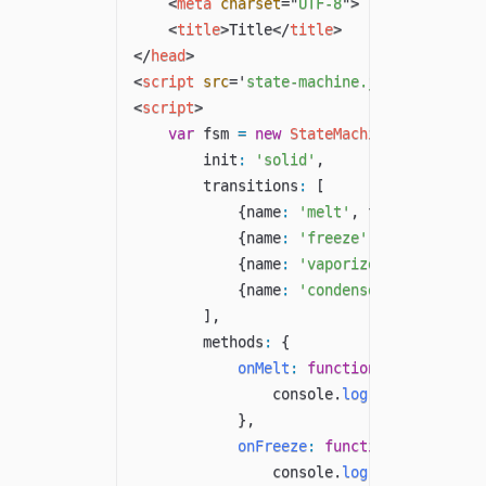
<
meta
charset
=
"
UTF-8
"
>
<
title
>
Title
</
title
>
</
head
>
<
script
src
=
'
state-machine.js
'
>
</
script
>
<
script
>
var
 fsm 
=
new
StateMachine
(
{
        init
:
'solid'
,
        transitions
:
[
{
name
:
'melt'
,
 from
:
'solid'
{
name
:
'freeze'
,
 from
:
'liqu
{
name
:
'vaporize'
,
 from
:
'li
{
name
:
'condense'
,
 from
:
'ga
]
,
        methods
:
{
onMelt
:
function
(
)
{
                console
.
log
(
'I melted'
)
}
,
onFreeze
:
function
(
)
{
                console
.
log
(
'I froze'
)