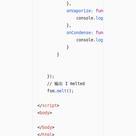
}
,
onVaporize
:
function
(
)
{
                console
.
log
(
'I vaporized
}
,
onCondense
:
function
(
)
{
                console
.
log
(
'I condensed
}
}
}
)
;
// 输出 I melted
    fsm
.
melt
(
)
;
</
script
>
<
body
>
</
body
>
</
html
>