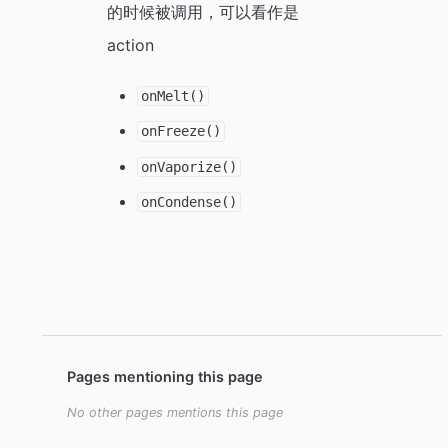
的时候被调用，可以看作是
action
onMelt()
onFreeze()
onVaporize()
onCondense()
Pages mentioning this page
No other pages mentions this page