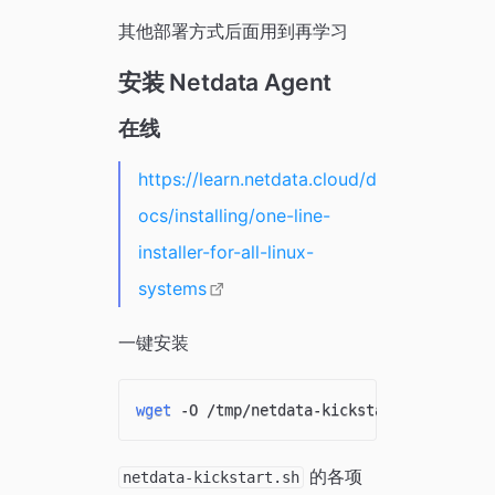
其他部署方式后面用到再学习
安装 Netdata Agent
在线
https://learn.netdata.cloud/d
ocs/installing/one-line-
installer-for-all-linux-
systems
一键安装
wget
 -O /tmp/netdata-kickstart.sh https:
的各项
netdata-kickstart.sh