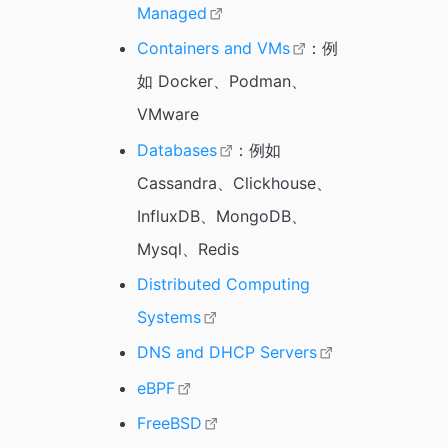
Managed
Containers and VMs
：例
如 Docker、Podman、
VMware
Databases
：例如
Cassandra、Clickhouse、
InfluxDB、MongoDB、
Mysql、Redis
Distributed Computing
Systems
DNS and DHCP Servers
eBPF
FreeBSD