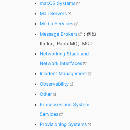
macOS Systems
Mail Servers
Media Services
Message Brokers
：例如
Kafka、RabbtMQ、MQTT
Networking Stack and
Network Interfaces
Incident Management
Observability
Other
Processes and System
Services
Provisioning Systems