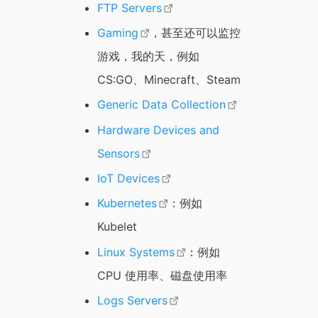
FTP Servers
Gaming
，甚至还可以监控
游戏，我的天，例如
CS:GO、Minecraft、Steam
Generic Data Collection
Hardware Devices and
Sensors
IoT Devices
Kubernetes
：例如
Kubelet
Linux Systems
：例如
CPU 使用率、磁盘使用率
Logs Servers