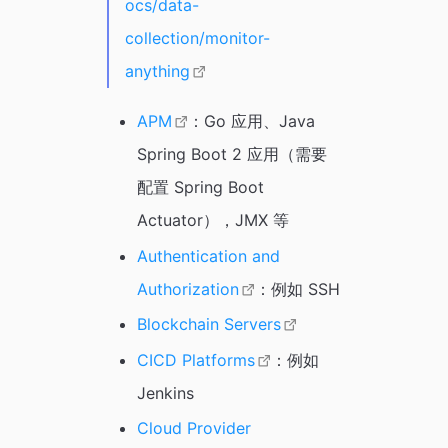
ocs/data-
collection/monitor-
anything
APM
：Go 应用、Java
Spring Boot 2 应用（需要
配置 Spring Boot
Actuator），JMX 等
Authentication and
Authorization
：例如 SSH
Blockchain Servers
CICD Platforms
：例如
Jenkins
Cloud Provider