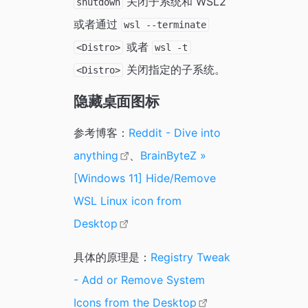
关闭子系统和 WSL2
shutdown
或者通过
wsl --terminate
或者
<Distro>
wsl -t
关闭指定的子系统。
<Distro>
隐藏桌面图标
参考博客：
Reddit - Dive into
anything
、
BrainByteZ »
[Windows 11] Hide/Remove
WSL Linux icon from
Desktop
具体的原理是：
Registry Tweak
- Add or Remove System
Icons from the Desktop