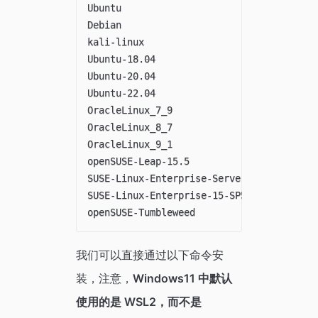
Ubuntu                                 Ub
Debian                                 De
kali-linux                             Ka
Ubuntu-18.04                           Ub
Ubuntu-20.04                           Ub
Ubuntu-22.04                           Ub
OracleLinux_7_9                        Or
OracleLinux_8_7                        Or
OracleLinux_9_1                        Or
openSUSE-Leap-15.5                     op
SUSE-Linux-Enterprise-Server-15-SP4    SU
SUSE-Linux-Enterprise-15-SP5           SU
我们可以直接通过以下命令安
装，注意，
Windows11 中默认
使用的是 WSL2，而不是