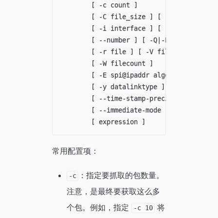
        [ -c count ]

        [ -C file_size ] [ -G rotate_seco
        [ -i interface ] [ -j tstamp_type
        [ --number ] [ -Q|-P in|out|inout
        [ -r file ] [ -V file ] [ -s snap
        [ -W filecount ]

        [ -E spi@ipaddr algo:secret,...  
        [ -y datalinktype ] [ -z postrota
        [ --time-stamp-precision=tstamp_p
        [ --immediate-mode ] [ --version 
常用配置项：
：指定要抓取的包数量。
-c
注意，是最终要获取这么多
个包。例如，指定
将
-c 10