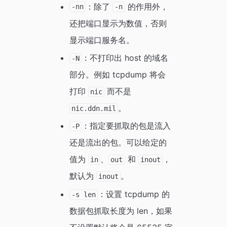
：除了
的作用外，
-nn
-n
还把端口显示为数值，否则
显示端口服务名。
：不打印出 host 的域名
-N
部分。例如 tcpdump 将会
打印
而不是
nic
。
nic.ddn.mil
：指定要抓取的包是流入
-P
还是流出的包。可以给定的
值为
、
和
，
in
out
inout
默认为
。
inout
：设置 tcpdump 的
-s len
数据包抓取长度为 len，如果