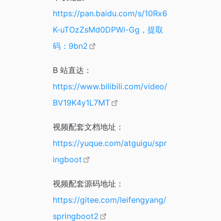
https://pan.baidu.com/s/10Rx6
K-uTOzZsMd0DPWi-Gg，提取
码：9bn2
B 站直达：
https://www.bilibili.com/video/
BV19K4y1L7MT
视频配套文档地址：
https://yuque.com/atguigu/spr
ingboot
视频配套源码地址：
https://gitee.com/leifengyang/
springboot2