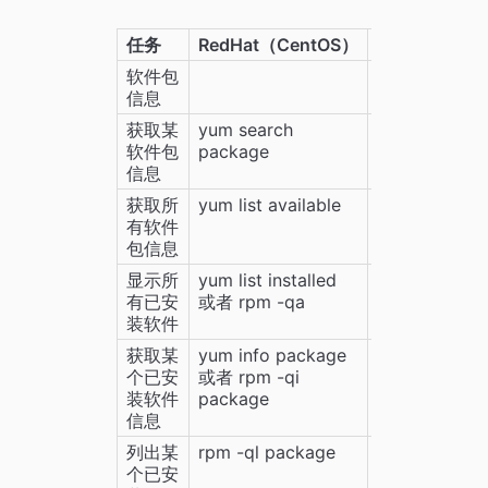
任务
RedHat（CentOS）
Ubuntu（De
软件包
信息
获取某
yum search 
apt-cache sh
软件包
package
package
信息
获取所
yum list available
apt-chche 
有软件
dumpavail
包信息
显示所
yum list installed 
dpkg -l 或者 
有已安
或者 rpm -qa
--list
装软件
获取某
yum info package 
dpkg --status
个已安
或者 rpm -qi 
package
装软件
package
信息
列出某
rpm -ql package
dpkg --listfil
个已安
package