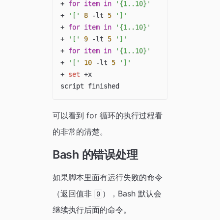
+ 
for
item
in
'{1..10}'
+ 
'['
8
 -lt 
5
']'
+ 
for
item
in
'{1..10}'
+ 
'['
9
 -lt 
5
']'
+ 
for
item
in
'{1..10}'
+ 
'['
10
 -lt 
5
']'
+ 
set
 +x

可以看到 for 循环的执行过程看
的非常的清楚。
Bash 的错误处理
如果脚本里面有运行失败的命令
（返回值非
），Bash 默认会
0
继续执行后面的命令。