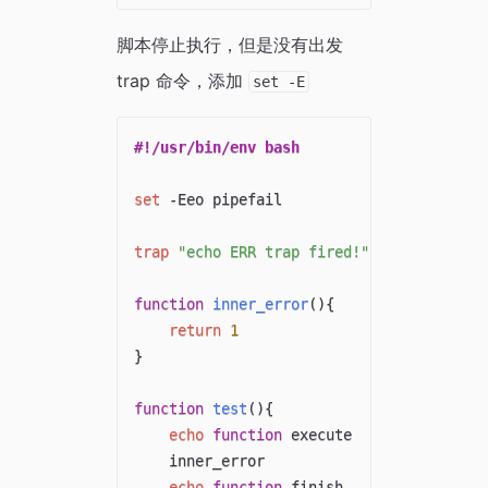
脚本停止执行，但是没有出发
trap 命令，添加
set -E
#!/usr/bin/env bash
set
 -Eeo pipefail

trap
"echo ERR trap fired!"
 ERR

function
inner_error
(
)
{
return
1
}
function
test
(
)
{
echo
function
 execute

    inner_error

echo
function