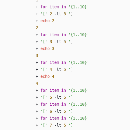
+ 
for
item
in
'{1..10}'
+ 
'['
2
 -lt 
5
']'
+ 
echo
2
2
+ 
for
item
in
'{1..10}'
+ 
'['
3
 -lt 
5
']'
+ 
echo
3
3
+ 
for
item
in
'{1..10}'
+ 
'['
4
 -lt 
5
']'
+ 
echo
4
4
+ 
for
item
in
'{1..10}'
+ 
'['
5
 -lt 
5
']'
+ 
for
item
in
'{1..10}'
+ 
'['
6
 -lt 
5
']'
+ 
for
item
in
'{1..10}'
+ 
'['
7
 -lt 
5
']'