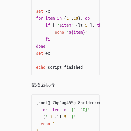
set
for
item
in
{
1
..
10
}
;
do
if
[
"
$item
"
 -lt 
5
]
;
then
echo
"
${item}
"
fi
done
set
 +x

echo
赋权后执行
[
root@iZbp1ag455gf8nrfdeqknwZ shell_set
]
+ 
for
item
in
'{1..10}'
+ 
'['
1
 -lt 
5
']'
+ 
echo
1
1