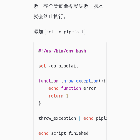
败，整个管道命令就失败，脚本
就会终止执行。
添加
set -o pipefail
#!/usr/bin/env bash
set
 -eo pipefail

function
throw_exception
(
)
{
echo
function
 error

return
1
}
throw_exception 
|
echo
 pipline execute

echo