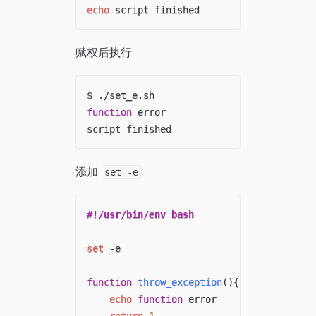
echo
赋权后执行
function
 error

添加
set -e
#!/usr/bin/env bash
set
 -e

function
throw_exception
(
)
{
echo
function
 error
