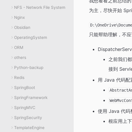
我想看看之前总结的 
NFS - Network File System
为主，尽快开始 Spri
Nginx
D:\OneDrive\Docum
Obsidian
只能帮助理解，不应
OperatingSystem
ORM
DispatcherS
others
之前我们
Python-backup
接到 Servl
Redis
用 Java 代码
SpringBoot
AbstractA
SpringFramework
WebMvcCon
SpringMVC
使用 Java 代码
SpringSecurity
根应用上下文
TemplateEngine