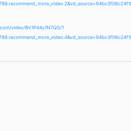
788.recommend_more_video.2&vd_source=94bc3f08c24f
li.com/video/BV1P44y1N7QG/?
788.recommend_more_video.4&vd_source=94bc3f08c24f