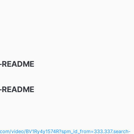
C-README
C-README
ili.com/video/BV1Ry4y1574R?spm_id_from=333.337.search-