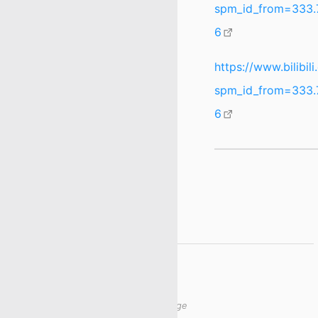
spm_id_from=333.
6
https://www.bilibi
spm_id_from=333.
6
Pages mentioning this page
No other pages mentions this page