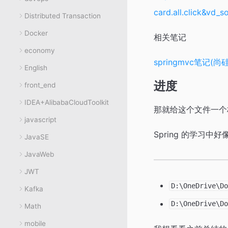
card.all.click&vd
Distributed Transaction
Docker
相关笔记
economy
springmvc笔记(
English
进度
front_end
IDEA+AlibabaCloudToolkit
那就给这个文件一个
javascript
Spring 的学习
JavaSE
JavaWeb
JWT
D:\OneDrive\
Kafka
D:\OneDrive\D
Math
mobile