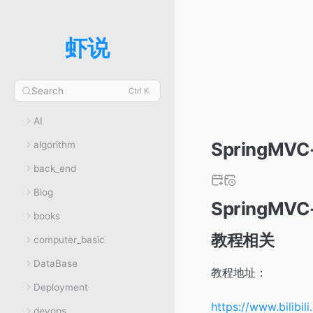
虾说
Search
Ctrl K
AI
SpringMV
algorithm
back_end
Blog
SpringMV
books
教程相关
computer_basic
DataBase
教程地址：
Deployment
https://www.bilib
devops