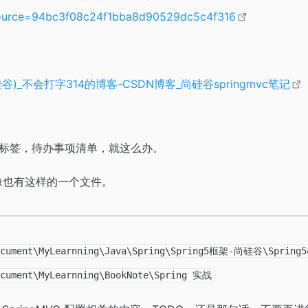
_source=94bc3f08c24f1bba8d90529dc5c4f316
尚硅谷)_不会打字314的博客-CSDN博客_尚硅谷springmvc笔记
标签，待办事项清单，就这么办。
中好像也有这样的一个文件。
Document\MyLearnning\Java\Spring\Spring5框架-尚硅谷\Spr
ocument\MyLearnning\BookNote\Spring 实战