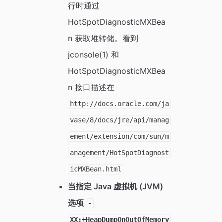
行时通过
HotSpotDiagnosticMXBea
n 获取堆转储。看到
jconsole(1) 和
HotSpotDiagnosticMXBea
n 接口描述在
http://docs.oracle.com/ja
vase/8/docs/jre/api/manag
ement/extension/com/sun/m
anagement/HotSpotDiagnost
icMXBean.html
当指定 Java 虚拟机 (JVM)
选项
-
XX:+HeapDumpOnOutOfMemory