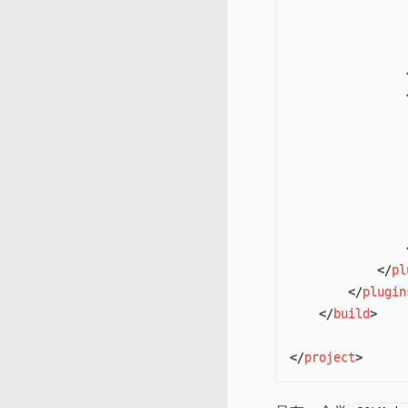
</
pl
</
plugin
</
build
>
</
project
>