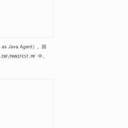
 Java Agent）。因
中。
-INF/MANIFEST.MF