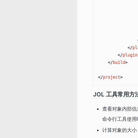
</
pl
</
plugin
</
build
>
</
project
>
JOL 工具常用方
查看对象内部信
命令行工具使用
计算对象的大小