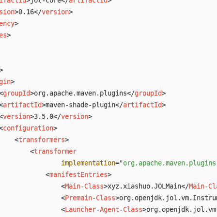
sion
>
0.16
</
version
>
ency
>
es
>
>
gin
>
<
groupId
>
org.apache.maven.plugins
</
groupId
>
<
artifactId
>
maven-shade-plugin
</
artifactId
>
<
version
>
3.5.0
</
version
>
<
configuration
>
<
transformers
>
<
transformer
implementation
=
"
org.apache.maven.plugins
<
manifestEntries
>
<
Main-Class
>
xyz.xiashuo.JOLMain
</
Main-Cl
<
Premain-Class
>
org.openjdk.jol.vm.Instru
<
Launcher-Agent-Class
>
org.openjdk.jol.vm