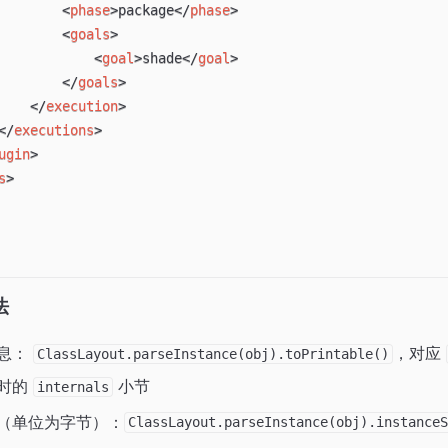
<
phase
>
package
</
phase
>
<
goals
>
<
goal
>
shade
</
goal
>
</
goals
>
</
execution
>
</
executions
>
ugin
>
s
>
法
息：
，对应
ClassLayout.parseInstance(obj).toPrintable()
时的
小节
internals
（单位为字节）：
ClassLayout.parseInstance(obj).instance