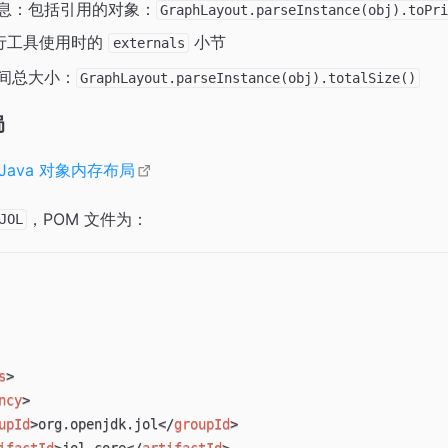
息：包括引用的对象：
GraphLayout.parseInstance(obj).toPr
行工具使用时的
小节
externals
间总大小：
GraphLayout.parseInstance(obj).totalSize()
局
：Java 对象内存布局
，POM 文件为：
JOL
s
>
ncy
>
upId
>
org.openjdk.jol
</
groupId
>
ifactId
>
jol-core
</
artifactId
>