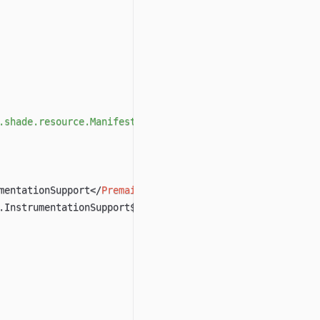
.shade.resource.ManifestResourceTransformer
"
>
mentationSupport
</
Premain-Class
>
.InstrumentationSupport$Installer
</
Launcher-Agent-Class
>