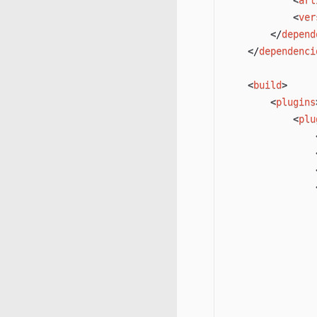
<
ver
</
depend
</
dependenci
<
build
>
<
plugins
<
plu