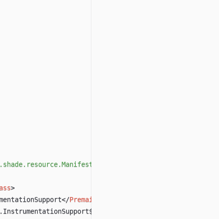
.shade.resource.ManifestResourceTransformer
"
>
ass
>
mentationSupport
</
Premain-Class
>
.InstrumentationSupport$Installer
</
Launcher-Agent-Class
>