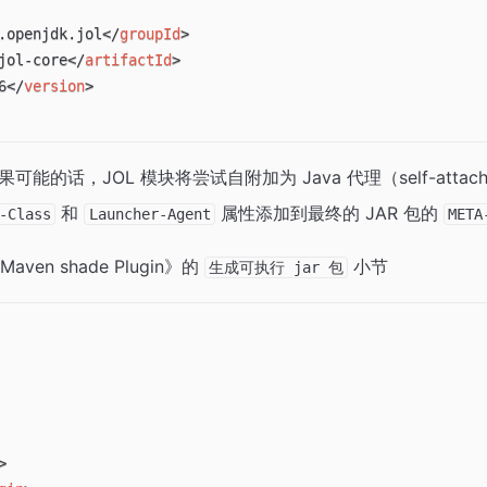
.openjdk.jol
</
groupId
>
jol-core
</
artifactId
>
6
</
version
>
的话，JOL 模块将尝试自附加为 Java 代理（self-attach as
和
属性添加到最终的 JAR 包的
-Class
Launcher-Agent
META
en shade Plugin》的
小节
生成可执行 jar 包
>