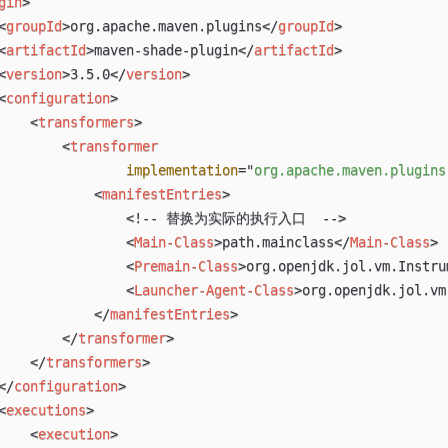
gin
>
<
groupId
>
org.apache.maven.plugins
</
groupId
>
<
artifactId
>
maven-shade-plugin
</
artifactId
>
<
version
>
3.5.0
</
version
>
<
configuration
>
<
transformers
>
<
transformer
implementation
=
"
org.apache.maven.plugins
<
manifestEntries
>
<!-- 替换为实际的执行入口  -->
<
Main-Class
>
path.mainclass
</
Main-Class
>
<
Premain-Class
>
org.openjdk.jol.vm.Instru
<
Launcher-Agent-Class
>
org.openjdk.jol.vm
</
manifestEntries
>
</
transformer
>
</
transformers
>
</
configuration
>
<
executions
>
<
execution
>