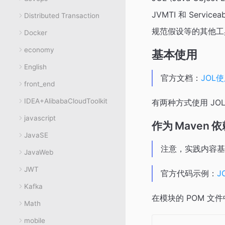
JVMTI 和 Serv
Distributed Transaction
规范假设等的其他工
Docker
economy
基本使用
English
官方文档：
JOL
front_end
IDEA+AlibabaCloudToolkit
有两种方式使用 JO
javascript
作为 Maven 
JavaSE
注意，实践内容基于 j
JavaWeb
JWT
官方代码示例：
J
Kafka
在模块的 POM 文
Math
mobile