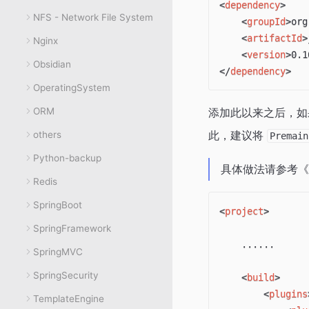
<
dependency
>
NFS - Network File System
<
groupId
>
org
<
artifactId
>
Nginx
<
version
>
0.1
Obsidian
</
dependency
>
OperatingSystem
ORM
添加此以来之后，如果可能
此，建议将
others
Premain
Python-backup
具体做法请参考《Mav
Redis
SpringBoot
<
project
>
SpringFramework
    ......

SpringMVC
SpringSecurity
<
build
>
<
plugins
TemplateEngine