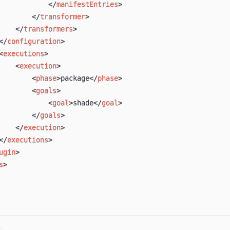
</
manifestEntries
>
</
transformer
>
</
transformers
>
</
configuration
>
<
executions
>
<
execution
>
<
phase
>
package
</
phase
>
<
goals
>
<
goal
>
shade
</
goal
>
</
goals
>
</
execution
>
</
executions
>
ugin
>
s
>