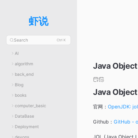
虾说
Search
Ctrl K
AI
Java Object
algorithm
back_end
Blog
Java Object
books
computer_basic
官网：
OpenJDK: jol
DataBase
Github：
GitHub - o
Deployment
JOL (Java Ob
devops