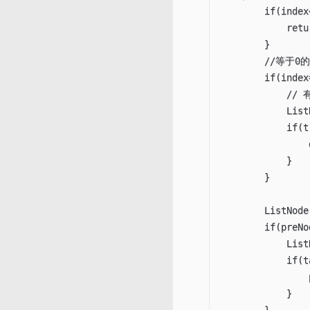
	    if(index<0){

		    return ;

	    }

        //等于
        if(index=
            //
            List
            if(t
                
            }

        }

        ListNode
        if(preNo
            List
            if(t
                
            }

        }
