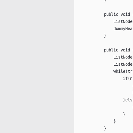
    public void 
        ListNode
        dummyHea
    }

    public void 
        ListNode
        ListNode
        while(tru
            if(n
                
                
            }else
                
            }

        }

    }
