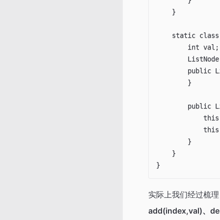
    }

    static class
        int val;

        ListNode
        public L
        }

        public L
            this
            this
        }

    }

实际上我们经过梳理
add(index,val)、del