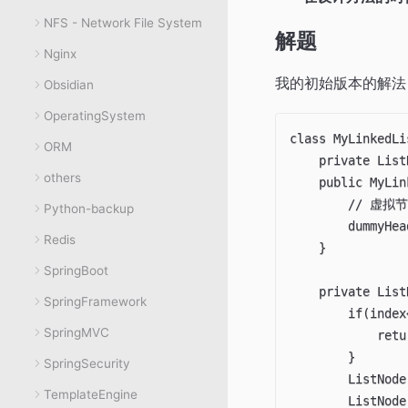
NFS - Network File System
解题
Nginx
我的初始版本的解法
Obsidian
OperatingSystem
class MyLinkedLis
ORM
    private List
others
    public MyLin
        // 虚拟节
Python-backup
        dummyHea
Redis
    }

SpringBoot
    private List
SpringFramework
	    if(index<0){

SpringMVC
		    return null;

	    }

SpringSecurity
        ListNode
TemplateEngine
        ListNode