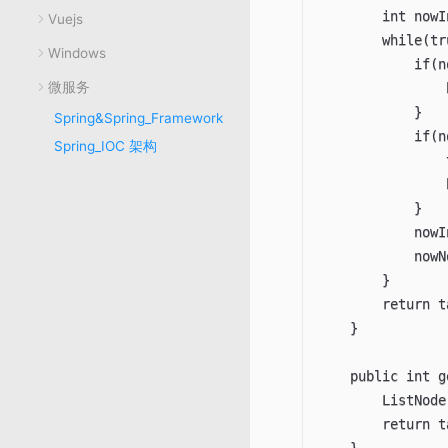
        int nowI
Vuejs
        while(tru
Windows
            if(n
微服务
                
            }

Spring&Spring_Framework
            if(n
Spring_IOC 架构
                
                
            }

            nowI
            nowN
        }

        return t
    }

    public int g
        ListNode
        return t
    }
