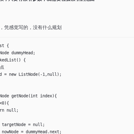
，凭感觉写的，没有什么规划
t {

Node dummyHead;

kedList() {

点

d = new ListNode(-1,null);

Node getNode(int index){

 targetNode = null;

 nowNode = dummyHead.next;
