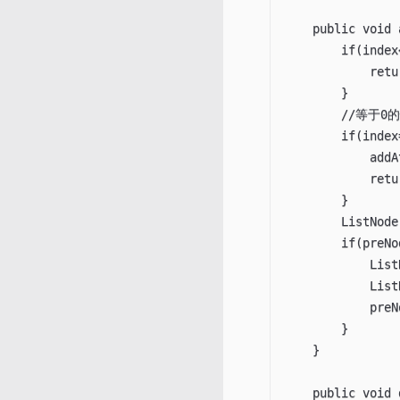
    public void 
		if(index<0){

		    return ;

	    }

        //等于
        if(index=
            addA
            retur
        }

        ListNode
        if(preNo
            List
            List
            preN
        }

    }

    public void 