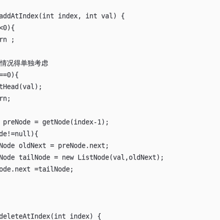
addAtIndex(int index, int val) {

0的情况得单独考虑

=0){

tHead(val);

n;

 preNode = getNode(index-1);

de!=null){

Node oldNext = preNode.next;

Node tailNode = new ListNode(val,oldNext);

ode.next =tailNode;

deleteAtIndex(int index) {
