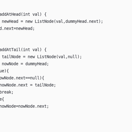
addAtHead(int val) {

 newHead = new ListNode(val,dummyHead.next);

d.next=newHead;

addAtTail(int val) {

 tailNode = new ListNode(val,null);

 nowNode = dummyHead;

e){

owNode.next==null){

nowNode.next = tailNode;

break;

{

nowNode=nowNode.next;
