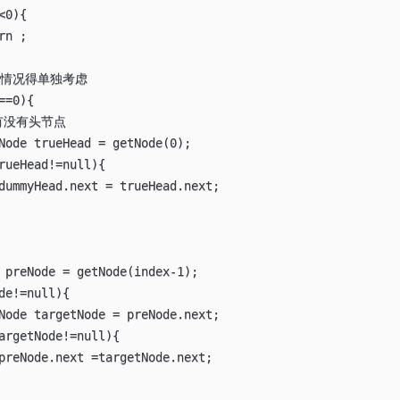
0的情况得单独考虑

=0){

 有没有头节点

Node trueHead = getNode(0);

rueHead!=null){

dummyHead.next = trueHead.next;

 preNode = getNode(index-1);

de!=null){

Node targetNode = preNode.next;

argetNode!=null){

preNode.next =targetNode.next;
