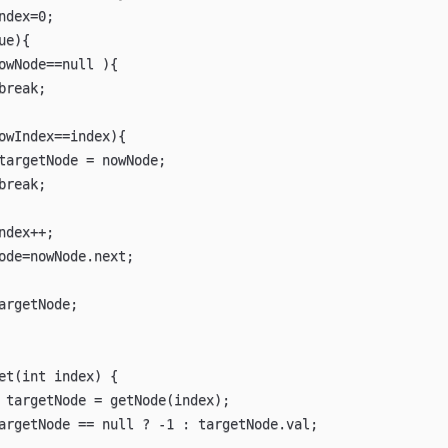
ndex=0;

e){

owNode==null ){

break;

owIndex==index){

targetNode = nowNode;

break;

ndex++;

ode=nowNode.next;

argetNode;

et(int index) {

 targetNode = getNode(index);

argetNode == null ? -1 : targetNode.val;
