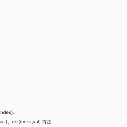
dex)、
del(index,val) 方法