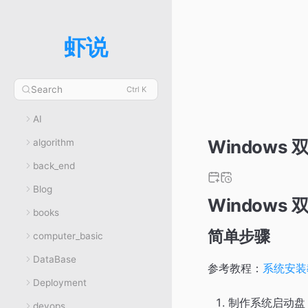
虾说
Search
Ctrl K
AI
Windows
algorithm
back_end
Blog
Windows
books
简单步骤
computer_basic
DataBase
参考教程：
系统安装
Deployment
制作系统启动盘
devops