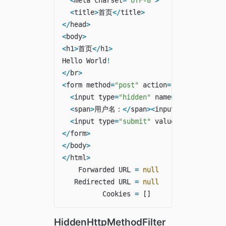
<
title
>
首页
<
/
title
>
<
/
head
>
<
body
>
<
h1
>
首页
<
/
h1
>
Hello World
!
<
/
br
>
<
form method
=
"post"
 action
=
"/mockDelete"
<
input type
=
"hidden"
 name
=
"_method"
 va
<
span
>
用户名：
<
/
span
>
<
input type
=
"text"
<
input type
=
"submit"
 value
=
"测试HiddenHt
<
/
form
>
<
/
body
>
<
/
html
>
    Forwarded URL 
=
null
   Redirected URL 
=
null
          Cookies 
=
[
]
HiddenHttpMethodFilter