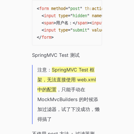
<
form
method
=
"
post
"
th:
action
=
"
@{/mockDe
<
input
type
=
"
hidden
"
name
=
"
_method
"
va
<
span
>
用户名：
</
span
>
<
input
type
=
"
text
"
<
input
type
=
"
submit
"
value
=
"
测试HiddenHt
</
form
>
SpringMVC Test 测试
注意：
SpringMVC Test 框
架，无法直接使用 web.xml
中的配置
，只能手动在
MockMvcBuilders 的时候添
加过滤器，试了下没成功，懒
得搞了
不使用 post 方法 + 过滤器测