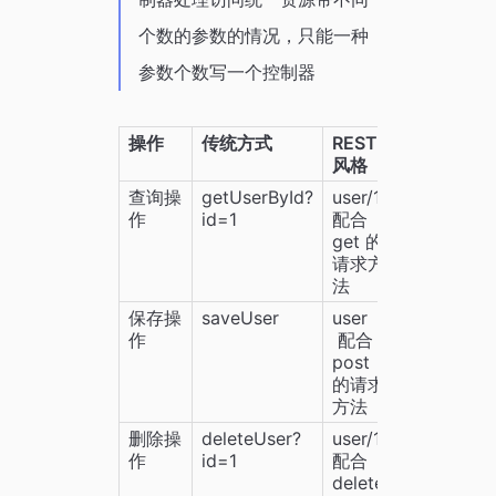
个数的参数的情况，只能一种
参数个数写一个控制器
操作
传统方式
REST 
风格
查询操
getUserById?
user/1 
作
id=1
配合 
get 的
请求方
法
保存操
saveUser
user  
作
 配合 
post 
的请求
方法
删除操
deleteUser?
user/1 
作
id=1
配合 
delete 