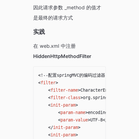
因此请求参数 _method 的值才
是最终的请求方式
实践
在 web.xml 中注册
HiddenHttpMethodFilter
<!--配置springMVC的编码过滤器-->
<
filter
>
<
filter-name
>
CharacterEncodingFilter
<
filter-class
>
org.springframework.we
<
init-param
>
<
param-name
>
encoding
</
param-name
<
param-value
>
UTF-8
</
param-value
>
</
init-param
>
<
init-param
>