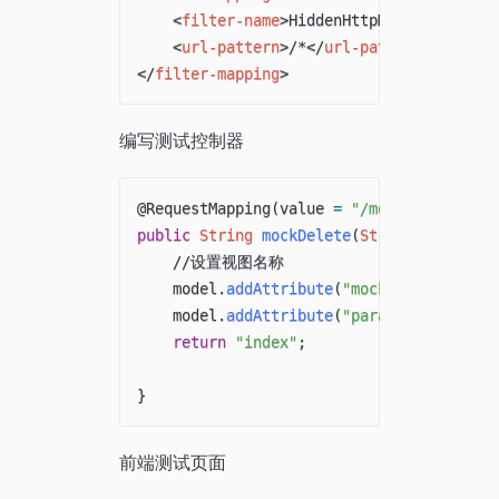
<
filter-name
>
HiddenHttpMethodFilter
<
<
url-pattern
>
/*
</
url-pattern
>
</
filter-mapping
>
编写测试控制器
@RequestMapping
(
value 
=
"/mockDelete"
,
me
public
String
mockDelete
(
String
 _method
,
//设置视图名称
    model
.
addAttribute
(
"mockFlag"
,
true
)
    model
.
addAttribute
(
"params"
,
 _method
return
"index"
;
}
前端测试页面