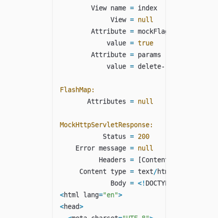
        View name 
=
 index

             View 
=
null
        Attribute 
=
 mockFlag

            value 
=
true
        Attribute 
=
 params

            value 
=
 delete
----
xiashuo

FlashMap:
       Attributes 
=
null
MockHttpServletResponse:
           Status 
=
200
    Error message 
=
null
          Headers 
=
[
Content
-
Language
:
"e
     Content type 
=
 text
/
html
;
charset
=
UT
             Body 
=
<
!
DOCTYPE html
>
<
html lang
=
"en"
>
<
head
>
<
meta charset
=
"UTF-8"
>