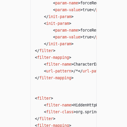
<
param-name
>
forceRequestEncoding
<
param-value
>
true
</
param-value
>
</
init-param
>
<
init-param
>
<
param-name
>
forceResponseEncodin
<
param-value
>
true
</
param-value
>
</
init-param
>
</
filter
>
<
filter-mapping
>
<
filter-name
>
CharacterEncodingFilter
<
url-pattern
>
/*
</
url-pattern
>
</
filter-mapping
>
<
filter
>
<
filter-name
>
HiddenHttpMethodFilter
<
<
filter-class
>
org.springframework.we
</
filter
>
<
filter-mapping
>