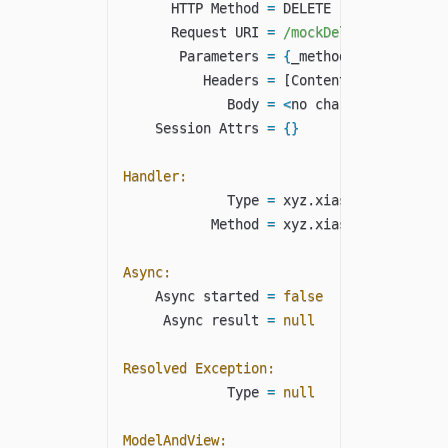
      HTTP Method 
=
 DELETE

      Request URI 
=
/mockDelete
       Parameters 
=
{
_method
=
[
delete
]
,
 n
          Headers 
=
[
Content
-
Type
:
"appli
             Body 
=
<
no character encodi
    Session Attrs 
=
{
}
Handler:
             Type 
=
 xyz
.
xiashuo
.
springmv
           Method 
=
 xyz
.
xiashuo
.
springmv
Async:
    Async started 
=
false
     Async result 
=
null
Resolved Exception:
             Type 
=
null
ModelAndView: