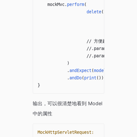
    mockMvc
.
perform
(
delete
(
"/mockDelete"
// 最准确的
.
contentType
.
content
(
"_m
// 方便起见，还是直接使用
//.param("_method","
//.param("nameParam"
)
.
andExpect
(
model
(
)
.
attribute
.
andDo
(
print
(
)
)
;
}
输出，可以很清楚地看到 Model
中的属性
MockHttpServletRequest: