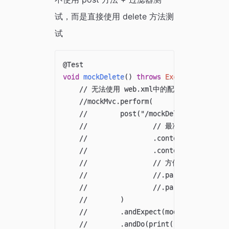
试，而是直接使用 delete 方法测
试
@Test
void
mockDelete
(
)
throws
Exception
{
// 无法使用 web.xml中的配置，只能手动在
//mockMvc.perform(
//        post("/mockDelete")
//                // 最准确的测
//                .contentType(Media
//                .content("_method=
//                // 方便起见，还是直
//                //.param("_method"
//                //.param("namePara
//        )
//        .andExpect(model().attribu
//        .andDo(print());