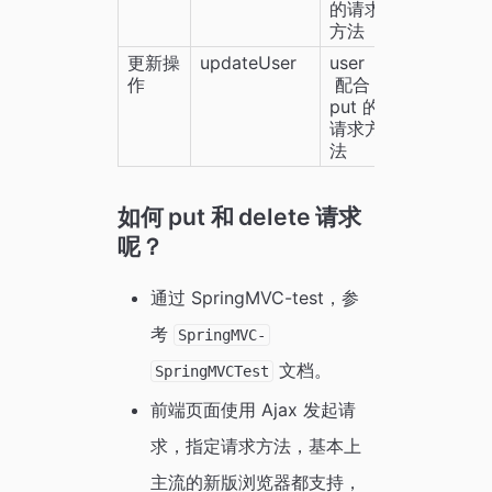
的请求
方法
更新操
updateUser
user  
作
 配合 
put 的
请求方
法
如何 put 和 delete 请求
呢？
通过 SpringMVC-test，参
考
SpringMVC-
文档。
SpringMVCTest
前端页面使用 Ajax 发起请
求，指定请求方法，基本上
主流的新版浏览器都支持，