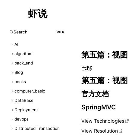
虾说
Search
Ctrl K
AI
第五篇：视图
algorithm
back_end
Blog
第五篇：视图
books
computer_basic
官方文档
DataBase
SpringMVC
Deployment
devops
View Technologies
Distributed Transaction
View Resolution