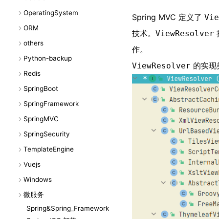
OperatingSystem
Spring MVC 定义了
Vie
ORM
技术。
ViewResolver
others
作。
Python-backup
的实现
ViewResolver
Redis
SpringBoot
SpringFramework
SpringMVC
SpringSecurity
TemplateEngine
Vuejs
Windows
微服务
Spring&Spring_Framework