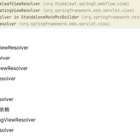
iewResolver
lver
iewResolver
solver
olver
依赖
ngViewResolver
olver