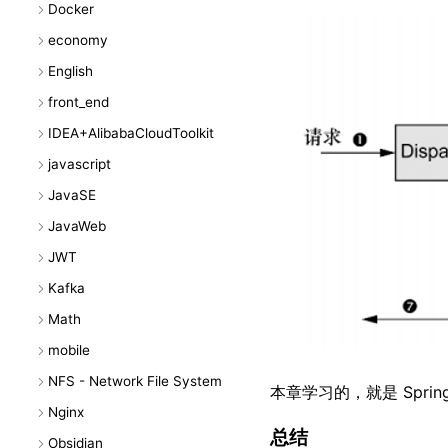
Docker
economy
English
front_end
IDEA+AlibabaCloudToolkit
javascript
JavaSE
JavaWeb
JWT
Kafka
Math
mobile
NFS - Network File System
本章学习的，就是 Sp
Nginx
总结
Obsidian