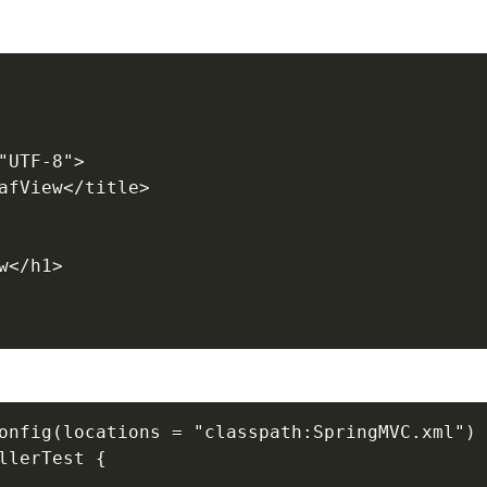
"
UTF-8
"
>
afView
</
title
>
w
</
h1
>
onfig(locations = "classpath:SpringMVC.xml")

llerTest {
