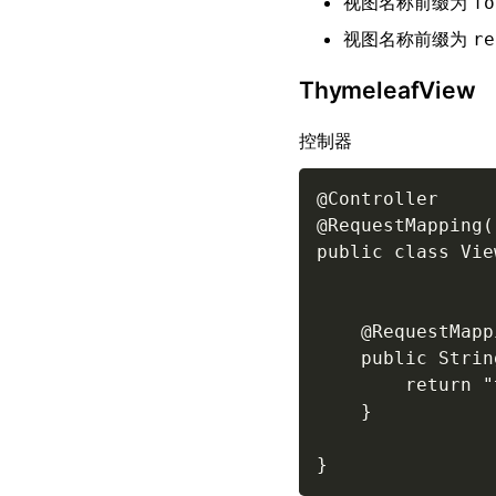
视图名称前缀为
fo
视图名称前缀为
re
ThymeleafView
控制器
@Controller

@RequestMapping(
public class Vie
    @RequestMapp
    public Strin
        return "
    }
