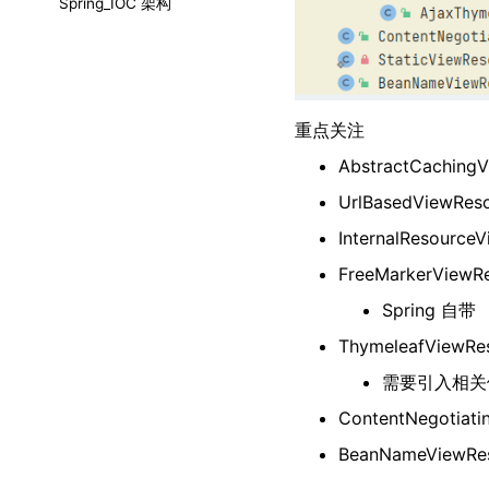
Spring_IOC 架构
重点关注
AbstractCachingV
UrlBasedViewReso
InternalResourceV
FreeMarkerViewRe
Spring 自带
ThymeleafViewRes
需要引入相关
ContentNegotiati
BeanNameViewRes