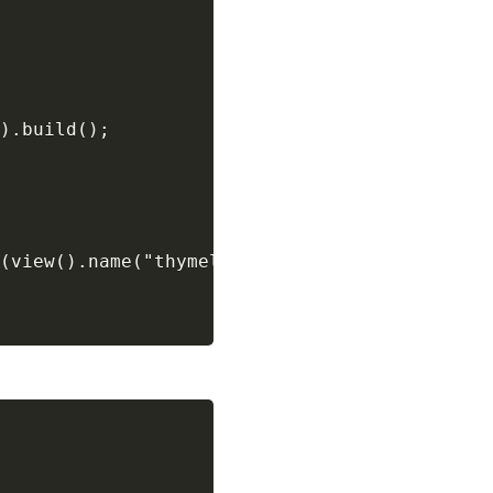
).build();

(view().name("thymeleafView")).andDo(print())