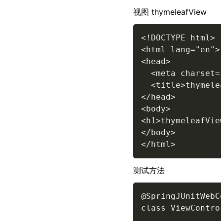
视图 thymeleafView
<!
DOCTYPE
html
>
<
html
lang
=
"
en
"
>
<
head
>
<
meta
charset
=
<
title
>
thymele
</
head
>
<
body
>
<
h1
>
thymeleafVie
</
body
>
</
html
>
测试方法
@SpringJUnitWebC
class ViewContro