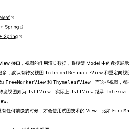
eleaf
 + Spring
 + Spring
图是 View 接口，视图的作用渲染数据，将模型 Model 中的数据展
种类很多，默认有转发视图
和重定向视
InternalResourceView
比如
和
，而这些视图，都
FreeMarkerView
ThymeleafView
r，则转发视图则为
，实际上
继承
JstlView
JstlView
Internal
。
iew
有任何前缀的时候，才会使用试图技术的 View，比如
FreeM