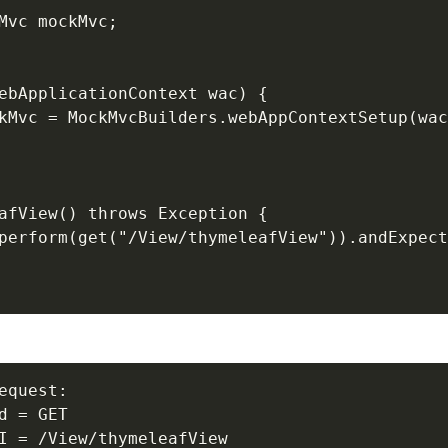
Mvc mockMvc;

ebApplicationContext wac) {

kMvc = MockMvcBuilders.webAppContextSetup(wac
afView() throws Exception {

perform(get("/View/thymeleafView")).andExpect
equest:

d = GET

I = /View/thymeleafView
