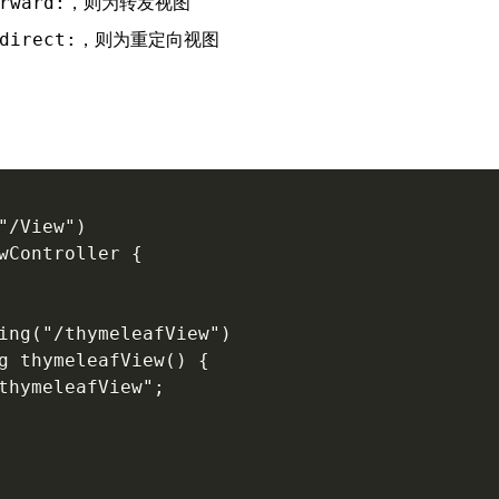
，则为转发视图
rward:
，则为重定向视图
direct:
"/View")

wController {

ing("/thymeleafView")

g thymeleafView() {

thymeleafView";
