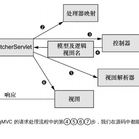
ringMVC 的请求处理流程中的第④⑤⑥⑦步，我们在源码中都