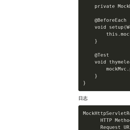
    private Mock
    @BeforeEach

    void setup(W
        this.moc
    }

    @Test

    void thymele
        mockMvc.
    }

日志
MockHttpServletR
      HTTP Metho
      Request UR