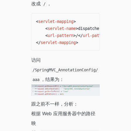
改成
，
/
<
servlet-mapping
>
<
servlet-name
>
dispatcher
</
servlet-na
<
url-pattern
>
/
</
url-pattern
>
</
servlet-mapping
>
访问
/SpringMVC_AnnotationConfig/
，结果为：
aaa
跟之前不一样，分析：
根据 Web 应用服务器中的路径
映