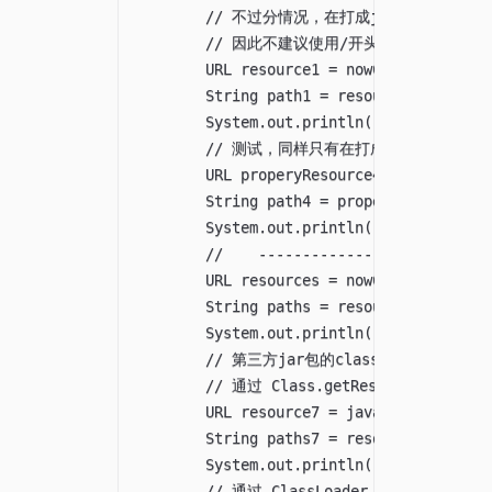
        // 不过分情况，在打成jar包之后用ja
        // 因此不建议使用/开头的绝对路径

        URL resource1 = nowClassLoader.ge
        String path1 = resource1 != null 
        System.out.println("Cla
        // 测试，同样只有在打成jar包之后才有
        URL properyResource4 = nowClassLo
        String path4 = properyResource4 !
        System.out.println("ClassLoa
        //    ---------------------------
        URL resources = nowClassLoader.ge
        String paths = resources != null 
        System.out.println("通过 Class
        // 第三方jar包的class文件

        // 通过 Class.getResource 获取

        URL resource7 = javaPathApplicati
        String paths7 = resource7 != null
        System.out.println("通过 Clas
        // 通过 ClassLoader.getResource 