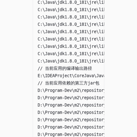
C:\Java\jdk1.8.0_181\jre\lib\javaws.jar;

C:\Java\jdk1.8.0_181\jre\lib\jce.jar;

C:\Java\jdk1.8.0_181\jre\lib\jfr.jar;

C:\Java\jdk1.8.0_181\jre\lib\jfxswt.jar;

C:\Java\jdk1.8.0_181\jre\lib\jsse.jar;

C:\Java\jdk1.8.0_181\jre\lib\management-a
C:\Java\jdk1.8.0_181\jre\lib\plugin.jar;

C:\Java\jdk1.8.0_181\jre\lib\resources.ja
C:\Java\jdk1.8.0_181\jre\lib\rt.jar;

// 当前应用的编译输出路径

E:\IDEAProject\CoreJava\JavaPath\target\c
// 当前应用依赖的第三方jar包

D:\Program-Dev\m2\repository_nexus_local
D:\Program-Dev\m2\repository_nexus_local\
D:\Program-Dev\m2\repository_nexus_local\
D:\Program-Dev\m2\repository_nexus_local\
D:\Program-Dev\m2\repository_nexus_local\
D:\Program-Dev\m2\repository_nexus_local\
D:\Program-Dev\m2\repository_nexus_local\