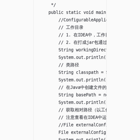
     */

    public static void main(String[] args
        //ConfigurableApplicationContext 
        // 工作目录

        // 1. 在IDEA中，工作目录默认为
        // 2. 在打成jar包通过在命令行执行j
        String workingDirectory = System.
        System.out.println("java -ja
        // 类路径

        String classpath = System.getProp
        System.out.println("java -jar的
        // 在Java中创建文件的相对路径的起
        String basePath = new File("").ge
        System.out.println("在Java
        // 获取相对路径（以工作目录为起点）下
        // 注意查看在IDEA中运行代码和在命
        //File externalConfig = new File(
        File externalConfig = new File("c
        System.out.println("↓↓↓↓↓↓↓↓