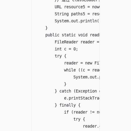
        URL resource5 = nowClassLoader.ge
        String paths5 = resource5 != null
        System.out.println("通过 Clas
    }

    public static void readFile(File file
        FileReader reader = null;

        int c = 0;

        try {

            reader = new FileReader(file)
            while ((c = reader.read()) !=
                System.out.print((char) c
            }

        } catch (Exception e) {

            e.printStackTrace();

        } finally {

            if (reader != null) {

                try {

                    reader.close();
