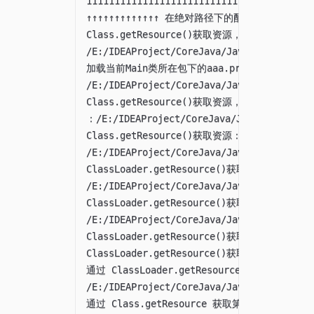
111111111111111111111111111

↑↑↑↑↑↑↑↑↑↑↑↑↑ 在绝对路径下的配置文件的内容 ↑↑↑↑
Class.getResource()获取资源，相对路径的起
/E:/IDEAProject/CoreJava/JavaPath/target/
加载当前Main类所在包下的aaa.properties：

/E:/IDEAProject/CoreJava/JavaPath/target/
Class.getResource()获取资源，绝对路径
：/E:/IDEAProject/CoreJava/JavaPath/targe
Class.getResource()获取资源：加载当前Main类
/E:/IDEAProject/CoreJava/JavaPath/target/
ClassLoader.getResource()获取资源
/E:/IDEAProject/CoreJava/JavaPath/target/
ClassLoader.getResource()获取资源测试：加
/E:/IDEAProject/CoreJava/JavaPath/target/
ClassLoader.getResource()获取资源
ClassLoader.getResource()获取资源：加载当前
通过 ClassLoader.getResource 获取当前模
/E:/IDEAProject/CoreJava/JavaPath/target/
通过 Class.getResource 获取第三方jar包中