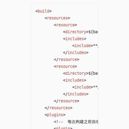
<
build
>
<
resources
>
<
resource
>
<
directory
>
${basedir}/src/ma
<
includes
>
<
include
>
**/*.properties
</
includes
>
</
resource
>
<
resource
>
<
directory
>
${basedir}/src/ma
<
includes
>
<
include
>
**/*.properties
</
includes
>
</
resource
>
</
resources
>
<
plugins
>
<!--  每次构建之前自动clean-->
<
plugin
>