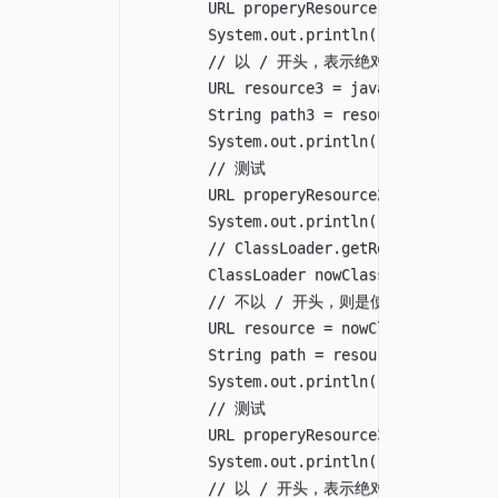
        URL properyResource = javaPathApp
        System.out.println("加载当前Main类
        // 以 / 开头，表示绝对路径，绝对路
        URL resource3 = javaPathApplicati
        String path3 = resource3 != null 
        System.out.println("Cla
        // 测试

        URL properyResource2 = javaPathAp
        System.out.println("Class.ge
        // ClassLoader.getResource("");

        ClassLoader nowClassLoader = java
        // 不以 / 开头，则是使用相对路径，
        URL resource = nowClassLoader.get
        String path = resource != null ? 
        System.out.println("Cla
        // 测试

        URL properyResource3 = nowClassLo
        System.out.println("ClassLoa
        // 以 / 开头，表示绝对路径，绝对