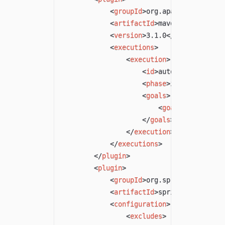
<
groupId
>
org.apache.maven.pl
<
artifactId
>
maven-clean-plug
<
version
>
3.1.0
</
version
>
<
executions
>
<
execution
>
<
id
>
auto-clean
</
id
>
<
phase
>
initialize
</
p
<
goals
>
<
goal
>
clean
</
goa
</
goals
>
</
execution
>
</
executions
>
</
plugin
>
<
plugin
>
<
groupId
>
org.springframework
<
artifactId
>
spring-boot-mave
<
configuration
>
<
excludes
>