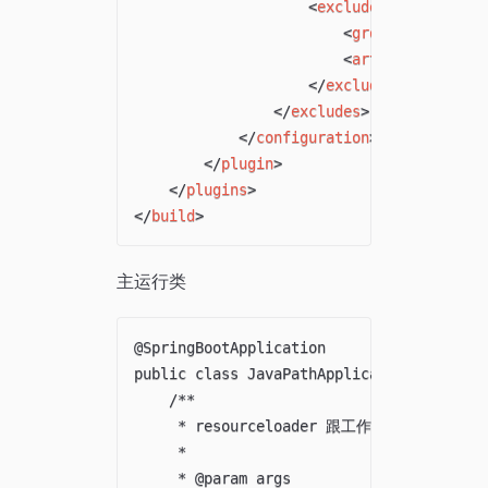
<
exclude
>
<
groupId
>
org.pro
<
artifactId
>
lomb
</
exclude
>
</
excludes
>
</
configuration
>
</
plugin
>
</
plugins
>
</
build
>
主运行类
@SpringBootApplication

public class JavaPathApplication {

    /**

     * resourceloader 跟工作目录的关系

     *

     * @param args
