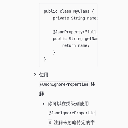
public class MyClass {

    private String name;

    @JsonProperty("full_name")

    public String getName() {

        return name;

    }

使用
注
@JsonIgnoreProperties
解
：
你可以在类级别使用
@JsonIgnorePropertie
注解来忽略特定的字
s