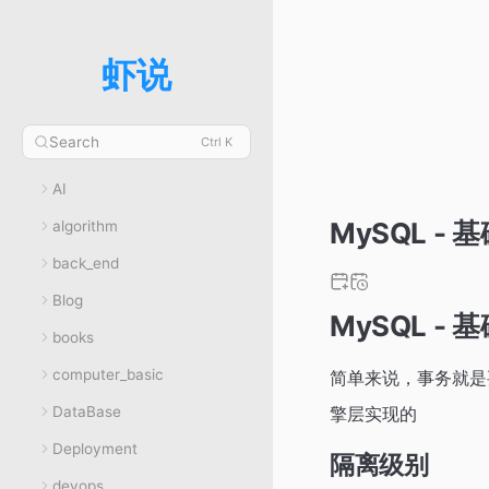
虾说
Search
Ctrl K
AI
MySQL - 
algorithm
back_end
Blog
MySQL - 
books
computer_basic
简单来说，事务就是
DataBase
擎层实现的
Deployment
隔离级别
devops